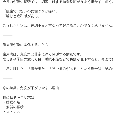
免疫力が低い状態では、細菌に対する防御反応がうまく働かず、歯ぐ
「虫歯ではないのに歯ぐきが痛い」

「噛むと違和感がある」

こうした症状は、体調不良と重なって起こることが少なくありません。
⸻

歯周病が急に悪化することも

歯周病は、免疫力と非常に深く関係する病気です。

忙しさや季節の変わり目、睡眠不足などで免疫が低下すると、今まで
「急に腫れた」「膿が出た」「強い痛みがある」という場合は、早めの
⸻

今の時期に免疫が下がりやすい理由

特に秋冬〜年度末は、

・睡眠不足

・疲労の蓄積

・ストレス
