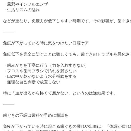
・風邪やインフルエンザ

・生活リズムの乱れ

などが重なり、免疫力が低下しやすい時期です。その影響が、歯ぐき
⸻

免疫が下がっている時に気をつけたい口腔ケア

免疫低下を完全に防ぐことは難しくても、歯ぐきのトラブルを悪化さ
・歯みがきを丁寧に行う（力を入れすぎない）

・フロスや歯間ブラシで汚れを残さない

・口の中が乾かないよう水分補給をする

・無理な自己判断で放置しない

特に「血が出るから怖くて磨かない」というのは逆効果です。

⸻

歯ぐきの不調は歯科で早めに相談を

免疫が下がっている時に起こる歯ぐきの腫れや出血は、「体調が戻れ