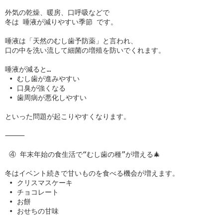
外気の乾燥、暖房、口呼吸などで

冬は 唾液が減りやすい季節 です。

唾液は「天然のむし歯予防薬」と言われ、

口の中を洗い流して細菌の増殖を防いでくれます。

唾液が減ると…

 • むし歯が進みやすい

 • 口臭が強くなる

 • 歯周病が悪化しやすい

といった問題が起こりやすくなります。

⸻

 ④ 年末年始の食生活で“むし歯の種”が増える🎄

冬はイベント続きで甘いものを食べる機会が増えます。

 • クリスマスケーキ

 • チョコレート

 • お餅

 • おせちの甘味
