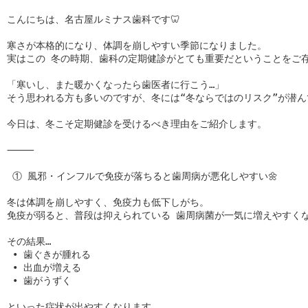
こんにちは、名古屋ルミナス歯科です🦷

寒さが本格的になり、体調を崩しやすい季節になりました。

実はこの 冬の時期、歯科の定期健診がとても重要だということをご存
「寒いし、また暖かくなったら歯医者に行こう…」

そう思われる方も多いのですが、冬には“冬ならではのリスク”が潜んでい
今日は、冬こそ定期健診を受けるべき理由をご紹介します。

⸻

 ① 風邪・インフルで免疫が落ちると歯周病が悪化しやすい🌼

冬は体調を崩しやすく、免疫力も低下しがち。

免疫が弱ると、普段は抑えられている 歯周病菌が一気に増えやすくな
その結果…

 • 歯ぐきが腫れる

 • 出血が増える

 • 歯がうずく

といった症状が出やすくなります。
