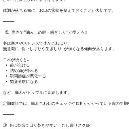
体調が落ちる前に、お口の状態を整えておくことが大切です。

⸻

 ② 寒さで“噛みしめ癖・歯ぎしり”が増える☃️

冬は寒さやストレスで体がこわばり、

無意識に 食いしばりや歯ぎしり が強くなる傾向があります。

これが続くと…

 • 歯が欠ける

 • 詰め物が外れる

 • 顎関節症が悪化する

 • 知覚過敏になる

など、痛みやトラブルに直結します。

定期健診では、噛み合わせのチェックや負担がかかっている歯の早期発
⸻

③ 冬は乾燥で口が乾きやすい＝むし歯リスクUP
