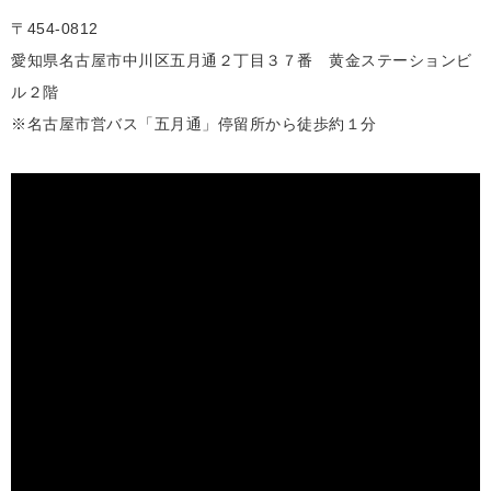
〒454-0812
愛知県名古屋市中川区五月通２丁目３７番 黄金ステーションビ
ル２階
※名古屋市営バス「五月通」停留所から徒歩約１分