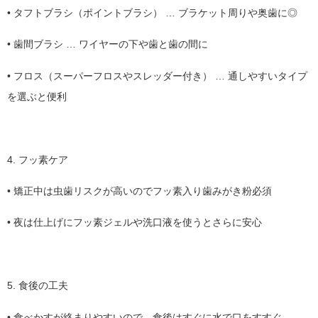
•
タフトブラシ（ポイントブラシ） … ブラケット周りや奥歯に◎
•
歯間ブラシ … ワイヤーの下や歯と歯の間に
•
フロス（スーパーフロスやスレッダー付き） … 通しやすいタイプ
を選ぶと便利
4. フッ素ケア
•
矯正中は虫歯リスクが高いのでフッ素入り歯みがき粉必須
•
夜は仕上げにフッ素ジェルや洗口液を使うとさらに安心
5. 食後の工夫
•
食べかすが絡まりやすいので、食後はすぐに水で口をすすぐ