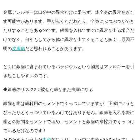
金属アレルギーは口の中の異常だけに限らず、体全身の異常をきた
す可能性があります。手が赤くただれたり、全身にぶつぶつができ
たりすることもあるのです。銀歯を入れてすぐに異常が出る場合だ
けでなく、何年もしてから体に異常が出てくることも多く、原因不
明の
皮膚病
だと思われることがあります。
とくに銀歯に含まれているパラジウムという物質はアレルギーを引
き起こしやすいのです。
◆銀歯のリスク2：被せた歯がまた虫歯になる
銀歯と歯は歯科用のセメントでくっついていますが、正確にいうと
ぴったりとくっついているわけではありません。銀歯を入れる際に
歯との隙間をセメントで埋め、セメントと銀歯の摩擦力でくっつけ
ているだけなのです！
そのため入り込んだ
虫歯
菌により、また中に虫歯がひろがってしま