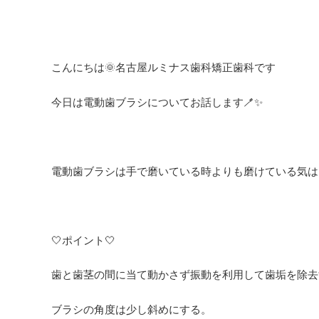
こんにちは🌞名古屋ルミナス歯科矯正歯科です
今日は電動歯ブラシについてお話します🪥✨
電動歯ブラシは手で磨いている時よりも磨けている気は
🤍ポイント🤍
歯と歯茎の間に当て動かさず振動を利用して歯垢を除去
ブラシの角度は少し斜めにする。