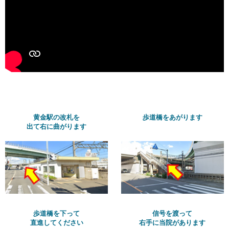
黄金駅の改札を
歩道橋をあがります
出て右に曲がります
歩道橋を下って
信号を渡って
直進してください
右手に当院があります