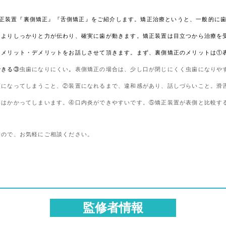
正装置『裏側矯正』『舌側矯正』をご紹介します。矯正治療というと、一般的に
によりしっかりと力が伝わり、確実に歯が動きます。矯正装置は目立つから治療を
はメリット・デメリットをお話しさせて頂きます。まず、裏側矯正のメリットは①
できる③
虫歯になりにくい
。
表側矯正の場合は、少し口が閉じにくく虫歯になりや
額になってしまうこと、②装置になれるまで、違和感があり、話しづらいこと。滑
間はかかってしまいます。④口内炎ができやすいです。⑤矯正装置が表側と比較す
すので、お気軽にご相談ください。
監修者情報