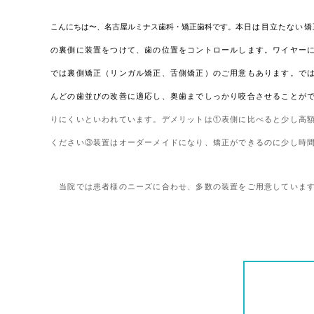
こんにちは〜、名古屋ルミナス歯科・矯正歯科です。
本日は目立たない矯
の裏側に装置をつけて、歯の位置をコントロールします。ワイヤー
では裏側矯正（リンガル矯正、舌側矯正）のご用意もあります。で
んどの歯並びの改善に適応し、奥歯までしっかり咬合させることが
りにくいといわれています。デメリットは①表側に比べると少し高
ください③装置はオーダーメイドになり、矯正ができるのに少し時
当院では患者様のニーズに合わせ、多数の装置をご用意していま