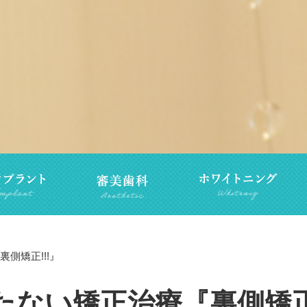
側矯正!!!』
たない矯正治療『裏側矯正!