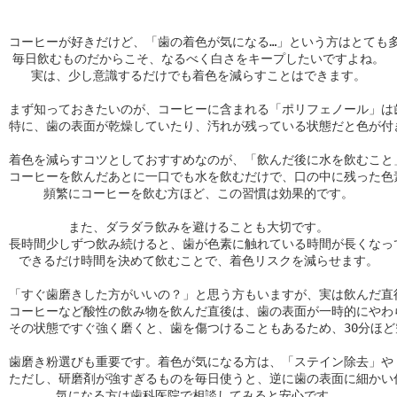
コーヒーが好きだけど、「歯の着色が気になる…」という方はとても多
毎日飲むものだからこそ、なるべく白さをキープしたいですよね。

実は、少し意識するだけでも着色を減らすことはできます。

まず知っておきたいのが、コーヒーに含まれる「ポリフェノール」は
特に、歯の表面が乾燥していたり、汚れが残っている状態だと色が付き
着色を減らすコツとしておすすめなのが、「飲んだ後に水を飲むこと」
コーヒーを飲んだあとに一口でも水を飲むだけで、口の中に残った色素
頻繁にコーヒーを飲む方ほど、この習慣は効果的です。

また、ダラダラ飲みを避けることも大切です。

長時間少しずつ飲み続けると、歯が色素に触れている時間が長くなって
できるだけ時間を決めて飲むことで、着色リスクを減らせます。

「すぐ歯磨きした方がいいの？」と思う方もいますが、実は飲んだ直後
コーヒーなど酸性の飲み物を飲んだ直後は、歯の表面が一時的にやわら
その状態ですぐ強く磨くと、歯を傷つけることもあるため、30分ほど
歯磨き粉選びも重要です。着色が気になる方は、「ステイン除去」や
ただし、研磨剤が強すぎるものを毎日使うと、逆に歯の表面に細かい
気になる方は歯科医院で相談してみると安心です。
